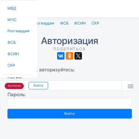
МВД
МЧС
МВД
МЧС
Росгвардия
ФСБ
ФСИН
СКР
Росгвардия
Авторизация
ФСБ
ПОДЕЛИТЬСЯ
ФСИН
СКР
Пожалуйста, авторизуйтесь:
Логин:

Войти
Вся Россия
Пароль: