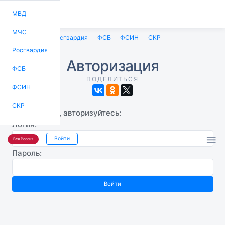
МВД
МЧС
МВД
МЧС
Росгвардия
ФСБ
ФСИН
СКР
Росгвардия
Авторизация
ФСБ
ПОДЕЛИТЬСЯ
ФСИН
СКР
Пожалуйста, авторизуйтесь:
Логин:

Войти
Вся Россия
Пароль: