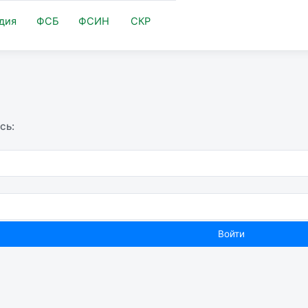
дия
ФСБ
ФСИН
СКР
сь: