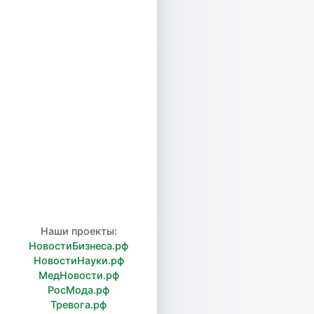
Наши проекты:
НовостиБизнеса.рф
НовостиНауки.рф
МедНовости.рф
РосМода.рф
Тревога.рф