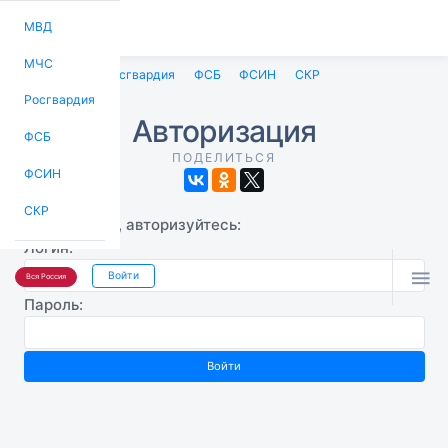
МВД
МЧС
МВД
МЧС
Росгвардия
ФСБ
ФСИН
СКР
Росгвардия
Авторизация
ФСБ
ПОДЕЛИТЬСЯ
ФСИН
СКР
Пожалуйста, авторизуйтесь:
Логин:

Войти
Вся Россия
Пароль: