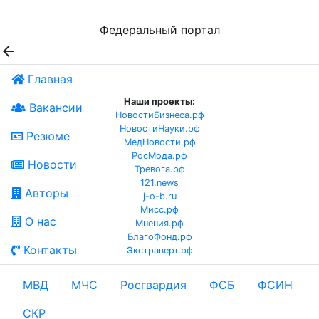
Федеральный портал

Главная
Наши проекты:
Вакансии
НовостиБизнеса.рф
НовостиНауки.рф
Резюме
МедНовости.рф
РосМода.рф
Новости
Тревога.рф
121.news
Авторы
j-o-b.ru
Мисс.рф
О нас
Мнения.рф
БлагоФонд.рф
Контакты
Экстраверт.рф
МВД
МЧС
Росгвардия
ФСБ
ФСИН
СКР