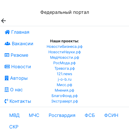
Федеральный портал

Главная
Наши проекты:
Вакансии
НовостиБизнеса.рф
НовостиНауки.рф
Резюме
МедНовости.рф
РосМода.рф
Новости
Тревога.рф
121.news
Авторы
j-o-b.ru
Мисс.рф
О нас
Мнения.рф
БлагоФонд.рф
Контакты
Экстраверт.рф
МВД
МЧС
Росгвардия
ФСБ
ФСИН
СКР