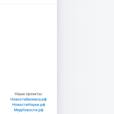
Наши проекты:
НовостиБизнеса.рф
НовостиНауки.рф
МедНовости.рф