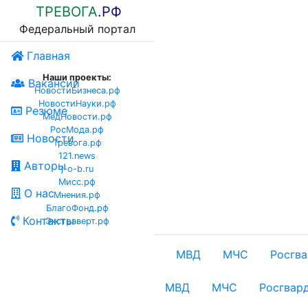
ТРЕВОГА
.РФ
Федеральный портал
Главная
Наши проекты:
Вакансии
НовостиБизнеса.рф
НовостиНауки.рф
Резюме
МедНовости.рф
РосМода.рф
Новости
Тревога.рф
121.news
Авторы
j-o-b.ru
Мисс.рф
О нас
Мнения.рф
БлагоФонд.рф
Контакты
Экстраверт.рф
МВД
МЧС
Росгв
МВД
МЧС
Росгвар