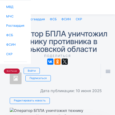
МВД
МЧС
МВД
МЧС
Росгвардия
ФСБ
ФСИН
СКР
Росгвардия
Оператор БПЛА уничтожил
ФСБ
технику противника в
ФСИН
Харьковской области
СКР
ПОДЕЛИТЬСЯ

Войти
Вся Россия
Подписаться
Дата публикации: 10 июня 2025
Редактировать новость