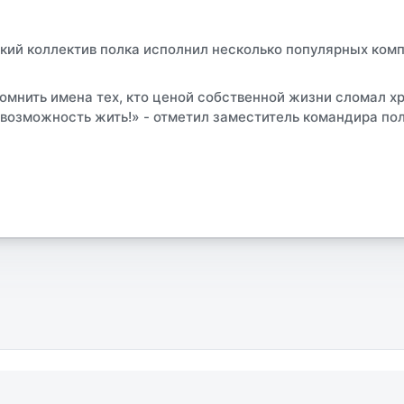
ский коллектив полка исполнил несколько популярных комп
омнить имена тех, кто ценой собственной жизни сломал х
 возможность жить!» - отметил заместитель командира по
я
ФСБ
ФСИН
СКР