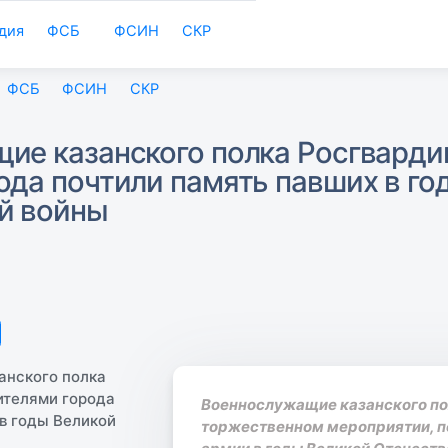
дия
ФСБ
ФСИН
СКР
ФСБ
ФСИН
СКР
ие казанского полка Росгварди
ода почтили память павших в го
й войны
Военнослужащие казанского по
торжественном мероприятии, п