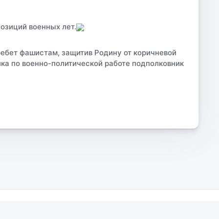
озиций военных лет.
ребет фашистам, защитив Родину от коричневой
лка по военно-политической работе подполковник
Copyright ©
YolkaWeb