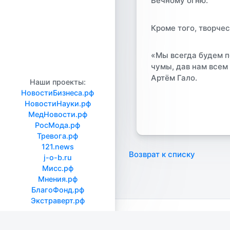
Вечному огню.
Кроме того, творче
«Мы всегда будем п
чумы, дав нам всем
Артём Гало.
Наши проекты:
НовостиБизнеса.рф
НовостиНауки.рф
МедНовости.рф
РосМода.рф
Тревога.рф
121.news
Возврат к списку
j-o-b.ru
Мисс.рф
Мнения.рф
БлагоФонд.рф
Экстраверт.рф
МВД
МЧС
Росгварди